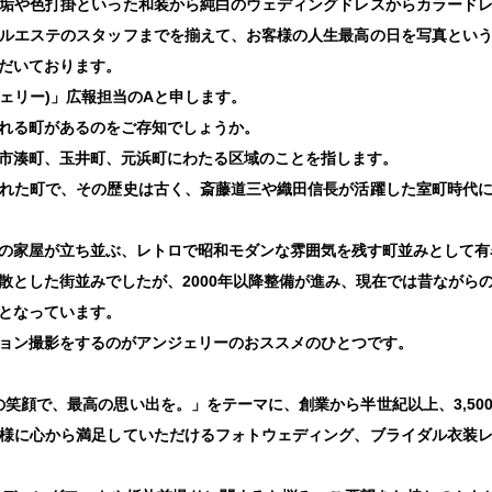
垢や色打掛といった和装から純白のウェディングドレスからカラード
ルエステのスタッフまでを揃えて、お客様の人生最高の日を写真とい
だいております。
ンジェリー)」広報担当のAと申します。
れる町があるのをご存知でしょうか。
市湊町、玉井町、元浜町にわたる区域のことを指します。
れた町で、その歴史は古く、斎藤道三や織田信長が活躍した室町時代
の家屋が立ち並ぶ、レトロで昭和モダンな雰囲気を残す町並みとして有
散とした街並みでしたが、2000年以降整備が進み、現在では昔ながら
となっています。
ョン撮影をするのがアンジェリーのおススメのひとつです。
「最高の笑顔で、最高の思い出を。」をテーマに、創業から半世紀以上、3,5
様に心から満足していただけるフォトウェディング、ブライダル衣装