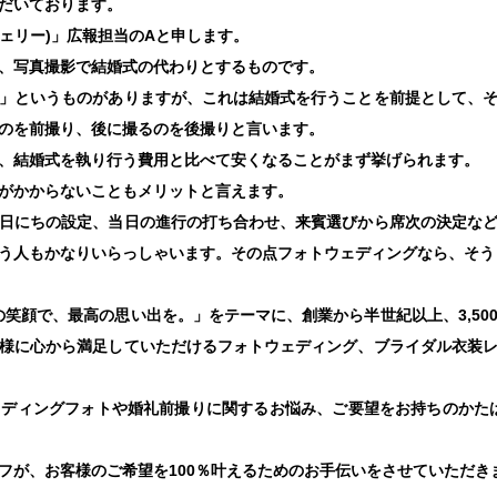
だいております。
ンジェリー)」広報担当のAと申します。
、写真撮影で結婚式の代わりとするものです。
」というものがありますが、これは結婚式を行うことを前提として、
のを前撮り、後に撮るのを後撮りと言います。
、結婚式を執り行う費用と比べて安くなることがまず挙げられます。
がかからないこともメリットと言えます。
日にちの設定、当日の進行の打ち合わせ、来賓選びから席次の決定な
う人もかなりいらっしゃいます。その点フォトウェディングなら、そう
「最高の笑顔で、最高の思い出を。」をテーマに、創業から半世紀以上、3,5
様に心から満足していただけるフォトウェディング、ブライダル衣装
ィングフォトや婚礼前撮りに関するお悩み、ご要望をお持ちのかたは、是
フが、お客様のご希望を100％叶えるためのお手伝いをさせていただき